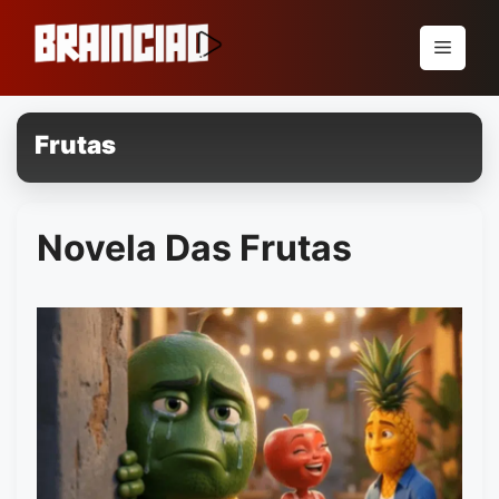
Pular
para
Menu
o
conteúdo
Frutas
Novela Das Frutas