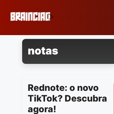
Pular
para
o
conteúdo
notas
Rednote: o novo
TikTok? Descubra
agora!