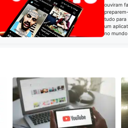
ouviram f
preparem-
tudo para
um aplica
no mundo 