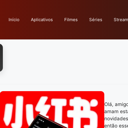
Início
Aplicativos
Filmes
Séries
Stream
Olá, amig
amam esta
novidades 
então esse