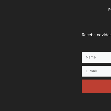
P
Receba novidad
Name
E-
mail