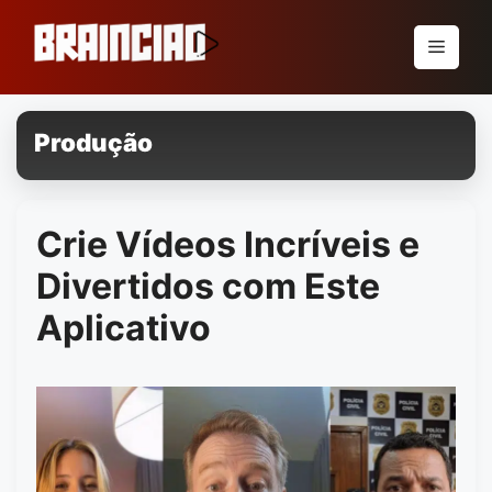
Pular
para
Menu
o
conteúdo
Produção
Crie Vídeos Incríveis e
Divertidos com Este
Aplicativo