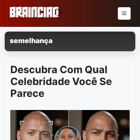
Pular
para
Menu
o
conteúdo
semelhança
Descubra Com Qual
Celebridade Você Se
Parece