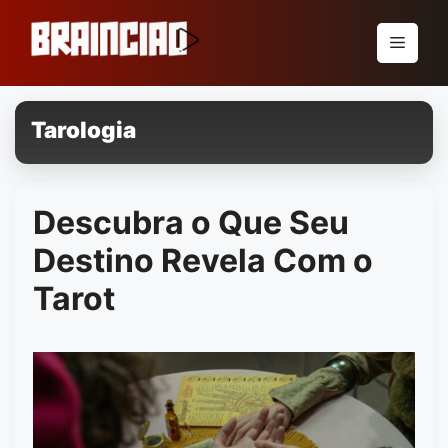
Pular
para
Menu
o
conteúdo
Tarologia
Descubra o Que Seu
Destino Revela Com o
Tarot