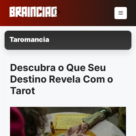
Pular
para
Menu
o
conteúdo
Taromancia
Descubra o Que Seu
Destino Revela Com o
Tarot