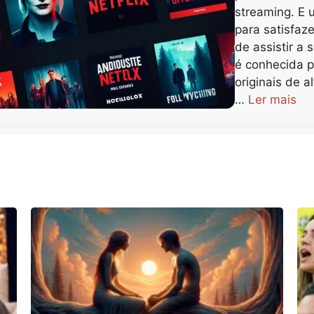
streaming. E 
para satisfaz
de assistir a s
é conhecida 
originais de a
…
Ler mais