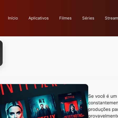
Início
Aplicativos
Filmes
Séries
Stream
Se você é um 
constantemen
produções par
provavelmente