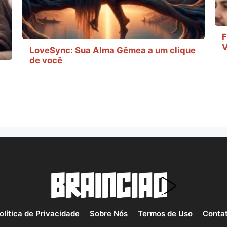
F
V
LoveSync: Sua Alma Gêmea a um clique
de você
olítica de Privacidade
Sobre Nós
Termos de Uso
Conta