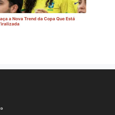
aça a Nova Trend da Copa Que Está
iralizada
to