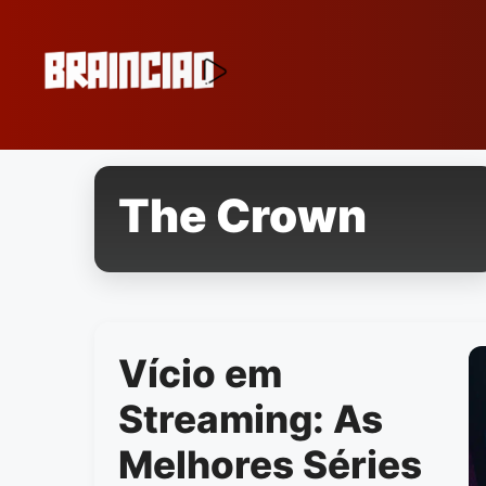
Pular
para
o
conteúdo
The Crown
Vício em
Streaming: As
Melhores Séries