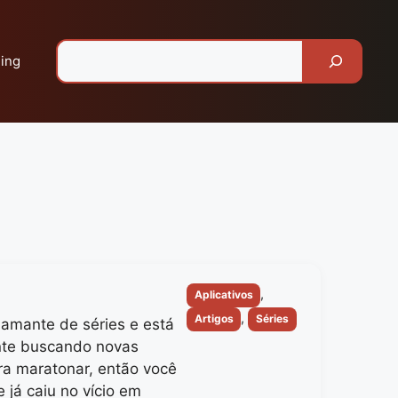
Pesquisar
ing
Categorias
,
Aplicativos
,
Artigos
Séries
amante de séries e está
te buscando novas
a maratonar, então você
 já caiu no vício em