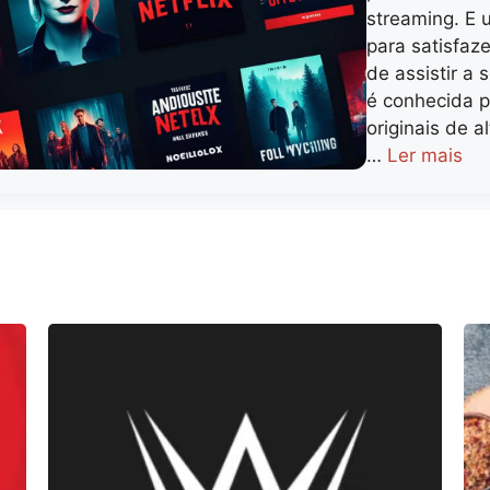
streaming. E 
para satisfaz
de assistir a s
é conhecida 
originais de a
…
Ler mais