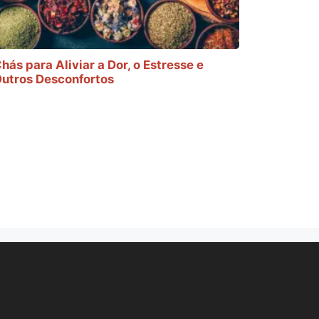
hás para Aliviar a Dor, o Estresse e
utros Desconfortos