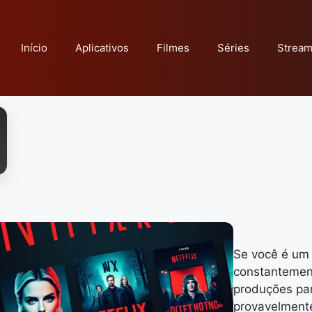
Início
Aplicativos
Filmes
Séries
Stream
Se você é um 
constantemen
produções par
provavelmente