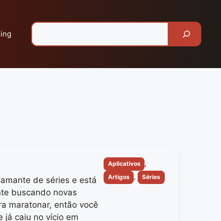
Pesquisar
ing
Categorias
,
Aplicativos
,
Artigos
Séries
amante de séries e está
te buscando novas
a maratonar, então você
 já caiu no vício em