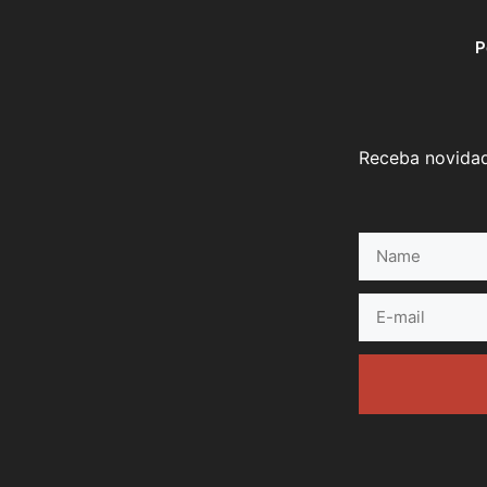
P
Receba novidad
Name
E-
mail