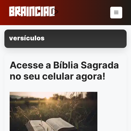
Pular
para
Menu
o
conteúdo
versículos
Acesse a Bíblia Sagrada
no seu celular agora!