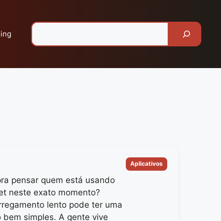
Pesquisar
ing
Categorias
Aplicativos
pra pensar quem está usando
net neste exato momento?
rregamento lento pode ter uma
o bem simples. A gente vive