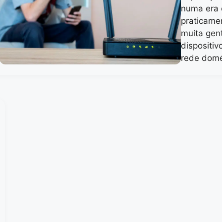
numa era 
praticame
muita gen
dispositiv
rede domé