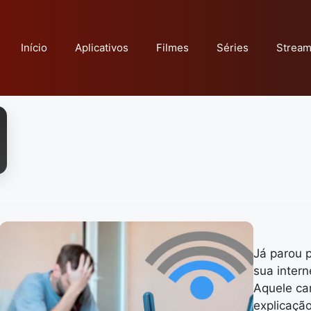
Início
Aplicativos
Filmes
Séries
Stream
Já parou 
sua inter
Aquele ca
explicaçã