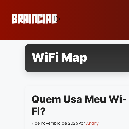
Pular
para
o
conteúdo
WiFi Map
Quem Usa Meu Wi-
Fi?
7 de novembro de 2025
Por
Andhy