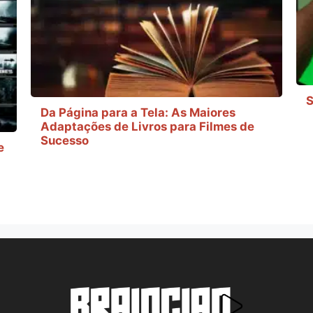
S
Da Página para a Tela: As Maiores
Adaptações de Livros para Filmes de
Sucesso
e