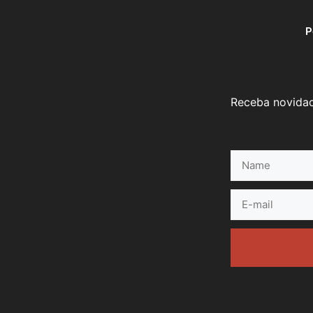
P
Receba novidad
Name
E-
mail