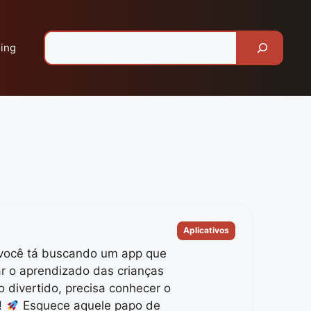
Pesquisar
ing
Categorias
Aplicativos
você tá buscando um app que
ar o aprendizado das crianças
o divertido, precisa conhecer o
!
Esquece aquele papo de