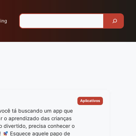
Pesquisar
ing
Categorias
Aplicativos
você tá buscando um app que
ar o aprendizado das crianças
o divertido, precisa conhecer o
!
Esquece aquele papo de