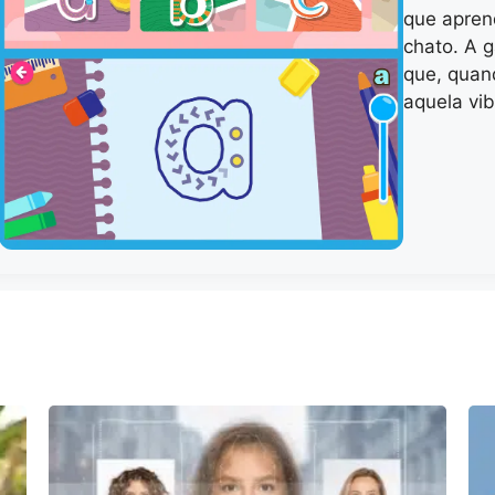
que aprend
chato. A 
que, quan
aquela vib