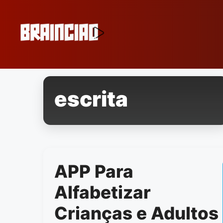
Pular
para
o
conteúdo
escrita
APP Para
Alfabetizar
Crianças e Adultos