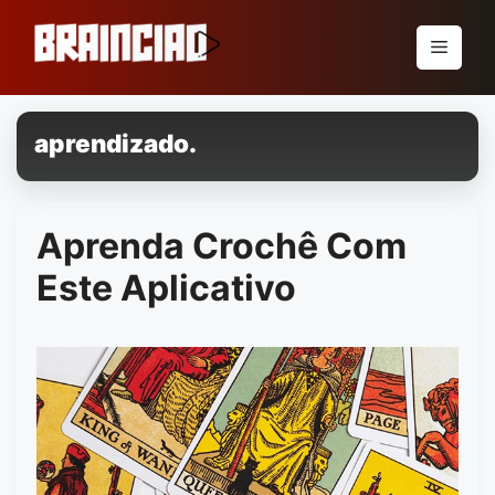
Pular
para
Menu
o
conteúdo
aprendizado.
Aprenda Crochê Com
Este Aplicativo