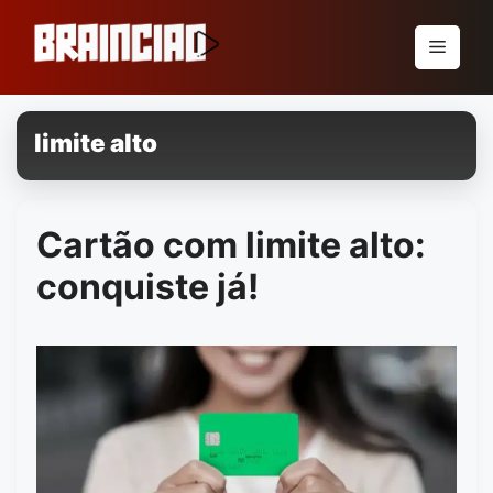
Pular
para
Menu
o
conteúdo
limite alto
Cartão com limite alto:
conquiste já!