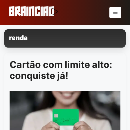
Pular
para
Menu
o
conteúdo
renda
Cartão com limite alto:
conquiste já!