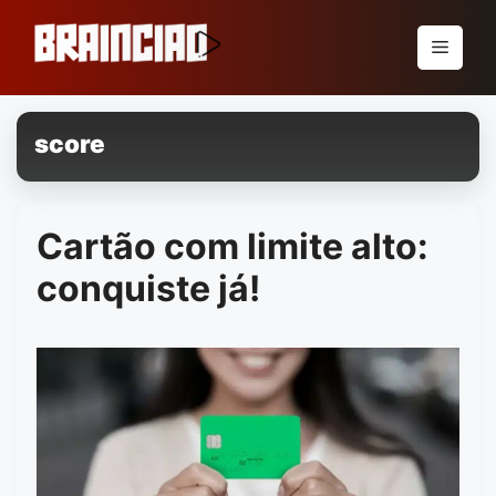
Pular
para
Menu
o
conteúdo
score
Cartão com limite alto:
conquiste já!